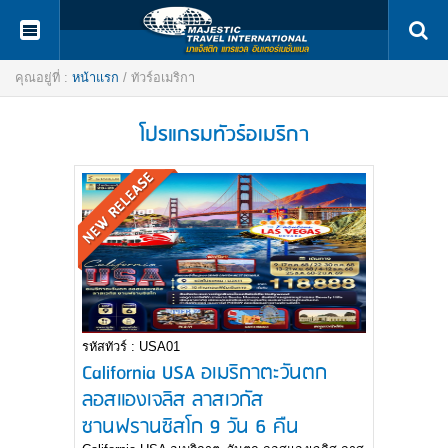
คุณอยู่ที่ :
หน้าแรก
/ ทัวร์อเมริกา
โปรแกรมทัวร์อเมริกา
รหัสทัวร์ : USA01
California USA อเมริกาตะวันตก
ลอสแองเจลิส ลาสเวกัส
ซานฟรานซิสโก 9 วัน 6 คืน